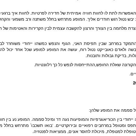
האפשרות לתת לו לחוות חוויה אמיתית של חדירה לפרטיות. לחוות איך ברגע
ע יבש נטול רגש חודרים אליך. המופע מתרחש בחלל משתנה ורב משמעי והקהל מ
צרת מלחמה בין הצורך והרצון להקשבה עצמית לבין הקרירות והאטימות של 
התמקד במרחב שבין תפיסת האני, הגוף והנפש כמשהו ייחודי משוחרר ל
שה ולאדם כאובייקט נטול רוח, עושה את המופע למופע שכל אחד יכול להתח
לות, בדיקת גבולות ותובנות.
 הקורונה שאלת החופש,ההתייחסות לנפש כל כך רלוונטיות.
ים.
כל סממה את המופע שלהן:
 ייחודי בין הכוריאוגרפיות והמופיעות נעה דר ומיכל סממה. המופע נע בין חוו
 נתפס ומטופל במרחבים רפואיים ובירוקרטיים. ‘בואו תשכבו’ מתרחש בחלל 
ופלת למטפלת, מיכולת לחוסר אונים, ממציאות לפנטזיה.