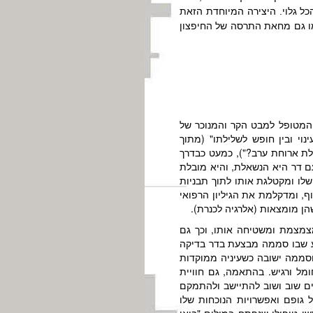
כל גלוי. היצירה המיוחדת הזאת
כמו גם מחאת התרסה של החיפצון
 המטופל למבט הקר והמנוכר של
וי ובין חופש לשלילתו" (מתוך
לת ארוחת ערב?"), כמעט כבדרך
ם דר היא הנשאלת, והיא מובלת
שלו ומקטלגת אותו לתוך תבניות
, ומדקלמת את הגיליון הרפואי
הן מומצאות (אלרגיה לכנרת).
מצמצמת ומשטיחה אותו, וכך גם
גע שבו סממה מבצעת בדר בדיקה
וסממה ישובה כשעיניה ממוקדות
מל ורגיש. בהתאמה, גם חוויית
ם שוב ושוב להתיישב ולהתמקם
גופם ואפשרויות הנוכחות שלו
 טיפולי שנפתח במילים "בואו