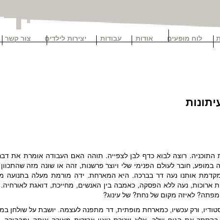
לוח מופעים
אודות
עבודות
יצירות לילדים
צור קשר
יתונות
ת התוכניה. רוצה לבוא כדף לבן לצפייה. תוהה האם העבודה אומרת את דב
 במופע, חובר לעולם הפנימי שלי ויוצר פרשנות, זהה או שונה מזה שהתכוון 
קדמת אותנו נעה דר בברכה. היא המארחת. ידה מורמת מעלה בתנועה משב
 ארוכות, נעה ללא הפסקה, כאמבה בין האנשים, מחייכת, דואגת לאורחיה. ו
מפתה? לאיזה מקום של נחת? של עינוג?
טודיו, ורק עכשיו, כמארחת מופתית, דר מתפנה לעצמה. יושבת על שולחן במר
 בהסתר את הגוף שלה. אלא שנורת ניאון אכזרית מאירה אותה ומבהיר