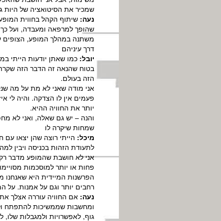
שמכיר את הסיטואציה של היות גוף
נעה:
שיתוף הקהל בחווית המופע ה
שהופך למרפאה ומעבדה, ועל כך 
משתנה במהלך המופע, הצופים על 
דרך עיניהם
יובל:
כמו שאתן יודעות הייתי במו
בטוח שהנאה זה הדבר הזה שקרה ל
הזה בעולם.
אני מודה שאני לא מת על מה שנק
פעמים אין לו הצדקה. והיה לי איז
יותר את החוויה ההיא.
והנה – יש גם שאלה, ואני לא מח
שמחות שיקרה לו
מיכל:
הייתי רוצה שהן יצאו עם ח
לתעודת הזהות בכניסה ויבין למ
אני לא חושבת שהמופע מדבר רק ע
פחות או יותר למוסכמות מסויימו
הפרשנות המיידית היא שאנחנו מ
רחבים יותר וגם על אמנות. על ה
נעה:
אם החוויה עוררה אצלך את כ
ומחשבות שממשיכות להתפתח ולהת
גוף, לאפשרויות ולמגבלות שלו, ל