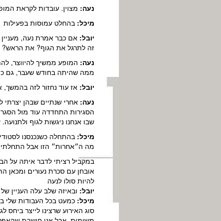
נעה:
מצוין. עובדות לקראת המופעים הק
מיכל:
בהחלט עמוסות בפעילות
יובל:
אם כבר אמרת נעה, מעניין 
זה לתרגל את הגוף? את הראש?
נעה:
המופע ממשיך להיווצר, לה
ממה שהיתה בחודש שעבר, גם כתג
יובל:
אז עוד נחזור לזה בהמשך, א
נעה:
אחרי שנתיים שבהן יצרתי לע
הסגירות התחדדה עוד מול הסגר ש
שבו אנחנו ניגשות לגוף ולתנועה.
מיכל:
בהתחלה כשנכנסנו לסטודיו
מה ה״אחרות״ הזו אבל התחלתי לדמ
במקביל רציתי לדבר איתה על הבי
אובחן עם סכרת נעורים ומכאן הת
להיות סולו לנעה
יובל:
ובאיזה שלב עלה העניין של 
מיכל:
כמעט בכל העבודות שלי בש
סוג האירוע שרצינו לייצר ביחס לג
משימות, אבל אני חושבת שהאפקט