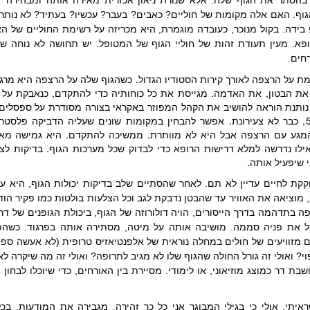
וף. האם אלה מקומות של חוליים? כאבים? בעבר? עכשיו? בעתיד? לא נותר 
 בידה. בקול מנוכר, כעובדה מוגמרת, היא מכריזה על רשימת החוליים של ה
ופא. מעין תעודת זהות של חוליי הגוף של המטופל. יש תחושה לא נוחה של
חים.
ת על הרצפה לאורך קירות הסטודיו הגדול. כשהגוף שלה על הרצפה היא מרג
את הבטון, את האדמה. מגייסת את כל כוחותיה כדי להתקדם, כנאבקת על ח
ותנת הוראה להושיב את הקהל המפוזר באקראי בצורה מסודרת על ספסלים, 
בתווך בין הספסלים. היא בת 57, כבר לא צעירונת. אפשר להבחין במקומות שונים שעליה הדבי
המגע עם הרצפה אבל היא לא מוותרת. ממשיכה להתקדם. היא גמישה מא
ו נדרשה למלא דרישות הרופא כדי לבדוק שכל מערכות הגוף. בדיקות לצור
 שיפעיל אותה.
קת לחיים עדיין לא תם. לאחר שהסתיים שלב בדיקות יכולות הגוף, היא ע
מוציאה את האוויר עד שהבטן נדבקת לגב וכל הצלעות בולטות כמו פקיר הו
 בתדהמה בדרך הייסורים, הויה דולורוזה של הגוף, ביכולת הגופנים של דר וב
 את פניה סממה. מושיבה אותה על מיטה, מסתירה אותה בפרגוד. כשהפר
מזוויעים של חולים במחלה נוראית של אלפנטיאזיס טרופית (לא אעשה ספויל
יפוי? ואולי זה גורל החולה שהגוף שלו לא מגיב לתרופה? ואולי זה מה שיקר
ת דר כמוצג מוזיאוני, או לימודי. מסיירת בין האורחים, כדי שיוכלו לבחון
תי, אולי כי בגילי המבוגר אני כל כך זהירה, מגבירה את המודעות, בכ