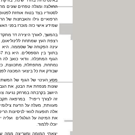
החולצה ומגלה טפחים שונים מהג
לסטודיו בצד בטוח אוחזת לפטופ
הרפואיים גילו והאבחנות של הר
שמידע אישי כזה מוכרז בפני האור
בהמשך, לאורך היצירה דר מתקדמ
רצפת העץ שמתחת ללינוליאום, 
עינה הפקוחה של שסממה. היא נ
הגוף המתכלה. וודאי כואב לה 
נמתחת, מתפתלת, מתכווצת, כאיל
שבודק את כל ביצועי המכונה לפני
מסע העינוי של הגוף של המשתוק
שונות מנפחת את הבטן, את הגב, 
היושב בקרבתה במרחק נגיעה צופה
זה לצורך ריפוי? במרפאה תקבל
מעוותת, מעלה על הדעת צילומים 
אלה תופעות לוואי לניסיונות הר
את המיטה על הגלגלים ועליה יושב
יוכלו ללמוד.
יצאתי המומה ומעריצה ממה שראי