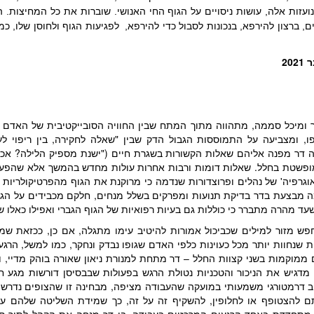
ועזות אלה, עושות ניסויים על הגוף החי האנושי. שוברות את כל המחיצות. ה
, ברצון להירפא, בנכונות לסבול כדי להירפא, לפגיעות הגוף ולחוסן שלו, 
20
דר ומיכל סממה, מתהווה מתוך המתח שבין החוויה הסובייקטיבית של האדם
ו, ומצביעה על התמוססות הגבול הדק שבין "שאלה לחקירה, בין ריפוי לעינ
עה דר מפנה אליהם שאלות הקשורות בשגרת חיים ("ישנת מספיק הלילה? אכ
ומופשטת בחלל. שאלות דומות ורבות אחרות עולות מחדש בהמשך אלא שהפע
אוגרפיה' של נהלים ופרוצדורות שנדמה כי מרוקנת את הגוף מהפרטיקולריות 
מה מבצעת בדר בדיקת תנועות ומפרקים בשלל מנחים, חלקם מכבידים על הגוף
ד מהרה מתברר כי כוללות גם בעיות רפואיות של הגוף הגברי ואפילו כאלו ש
פש מזור למילים שכביכול אמורות להיטיב עימו מתגלה, אם כן, ככזאת ש
ת שנחוות יותר מכל כעוינות כלפי האדם שגופו נבדק ונחקר, כמו למשל, הר
ממוקמות בשני קצוות החלל – דר מתחת למנורת ניאון שאורה בוהק מדיי, 
דגיש את הניכור והטכניות נטולת הרגש בפעולות שבבסיסן דורשות מגע חו
ב דרמטורגי משמעותי במועקה שהעבודה מציפה, מבחינה זו שהצופים נדרשי
ם להצטופף או לחלופין, להשקיף זה על זה, כך שמידת השליטה שלהם על 
מתחדדת באחד הרגעים המרכזיים בעבודה, בו דר מנחה את הקהל לתוך סשן