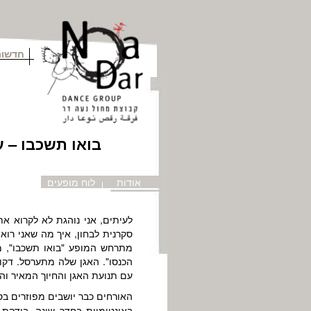
חדשות
בואו תשכבו – ע
אודות
לוח מופעים
לעיתים, אני נוהגת לא לקרוא א
סקרנית לבחון, איך מה שאני רואה
מתרחש המופע "בואו תשכבו", מ
הכנסו". האגן שלה מתערסל. דקות
עם תנועת האגן והחיוך המאיר וה
האורחים כבר יושבים מפוזרים בס
באינטימיות בחדר שינה, בודקת