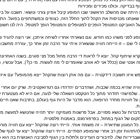
 בבדיקה. וכולנו מכירים ומכירות
יתה שם מהשלב הראשוני שבו המופע קיבל אפיון צורני ונושאי. חשבנו על בית
שאנחנו מכניסות את הקהל לתוך החלל הזה, כצופים וכמשתתפים בפועל. התפ
האוביקט המטופל הופכים למטופלים והמטופל הופך למטפל. היה לנו חשוב ש
פע לפני משהו כמו חודש, וגם נשארתי אחריו לשיחה איתכן. אני רוצה להגיד ש
י שם – זו הייתה חוויה שנשארה איתי עוד הרבה זמן אחר כך, עוררה מחשבות 
רא שיתוף קהל. יוצא לי לראות די הרבה מחול מכל מני סוגים, בשנה האחרונ
ה אנטי שם (ככלל אני לא אוהב שאומרים לי מה לעשות. מי כן?), אבל עכשיו, חו
פש איזו תשובה דידקטית – עם מה אתן רוצות שהקהל ייצא מהמופע? עם איזו ח
וויה שהיא בכמה שכבות, ושהדברים יהדהדו גם רטרואקטיבית. שרק יום אחרי 
ה. שלמישהי תזדהר מתוך כל הטקסט השאלה שלי לנעה, אם היא לא מצטערת 
ל חוויות מחדר הרופאה, הוא מדבר על היות גוף בעולם, בתרבות שאנו חיים 
ת.
דברות על נושא מסויים, אבל פרשנות מעמיקה יותר תהיה שהנושא למעשה מש
מקום של הגוף במחול, בפרפורמנס, באמנות פלסטית.
ל המגוון שתיארת – זה משמח אותי. הייתי רוצה שהקהל ייצא עם חוויה מור
הוות זמן רב אחרי שהמופע הסתיים. הייתי רוצה שהקהל ייצא ער לגוף שלו
שבריריות שלו. לחיבורים העדינים ולתלות בין הגוף לסביבה האנושית בה הוא פ