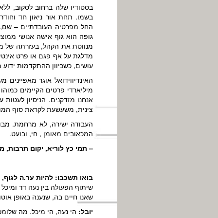
בסטודיו שלה ברחוב לסקוב, ללא
בשמו. תחת אור ניאון חד וחודר
החל מפרטיה העובדתיים – שם, גי
גופה הוא גוף אישה אנושי ממוצע
מנווטת את הקהל, בעזרתה של מי
מדלגת על אף פגם או פרט אינטימ
עושים, כשכיוון ההתקדמות ידוע 
האינדיווידואל אוגר מאפיינים מ
מיליארדי פרטים הקיימים כמוהו 
אנחנו מזדקנים. הניסיון לעטות 
צינית, משעשעת לקראת סוף המופע
העבודה ישירה, לא מרחמת. מבוצע
המכאובים מאומן , חי, ובועט.
– תמי כץ לוריא, יקום תרבות, מרץ 2
בואו תשכבו: להיות ער.ה לגוף,
שיתוף הפעולה בין נעה דר ומיכל 
שאנו חיים בה, שנענה באופן אוט
יובל:
הי נעה, הי מיכל. מה שלומכ