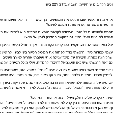
רובים שיתקיימו השבוע ב־21 ו־22 ביוני
אותי מה זה אומר עובדות לקראת המופעים הקרובים – זו הרי לא הפעם הרא
 זה משהו שמשתנה או מתפתח מפעם לפעם?
תפתח ולהשתנות כל הזמן. העבודה לקראת מופעים נוספים היא למצוא את ה
ובה לתובנות שעלו מאז וגם בהקשר המדויק לזמן של עכשיו
בל בואו תעשו לנו רגע תקציר הפרקדים הקודמים – איך התחיל הקשר ביניכן 
צמי עבודות סולו, הרגשתי צורך לפתוח את המעגל הסגור ביני לביני ולהזמין 
הקורונה כפתה. היצירה של מיכל עניינה אותי ועקבתי אחריה לאורך השנים. 
 עם זאת הרגשתי שיש כאן פוטנציאל לחיבור ולהפריה. אולי מיכל תמשיכי על 
 אני חשבתי שאני רוצה שהגוף של נעה יהיה ״אחר״ במופע הזה, שהתנועה תה
יין ועבדנו ממקום פלסטי יותר, של הגוף כאובייקט, אני הינחתי ונעה עשתה 
וגרפיה שלה, ובהווה עלה שהיא חווה הרבה כאב אחרי שנים של ריקוד. בערך ח
חיל להתהוות איזה ״נושא״ לעבודה. בהתחלה בכלל לא הייתי אמורה להיות ב
שיתוף הקהל, שלוקח חלק פעיל – כזה או אחר – במופע?
נים האחרונות היחסים בין קהל למופיעות הם לא היחסים ה״מסורתיים״. אב
וף. יש כאן מורכבות כי הקהל סך הכל לא נדרש להמון, הוא רק זז ממקום למקום
 הוא חזק בגלל כל מהלך המופע וההזדהות עם נעה (או איתי), עם היחסים ב