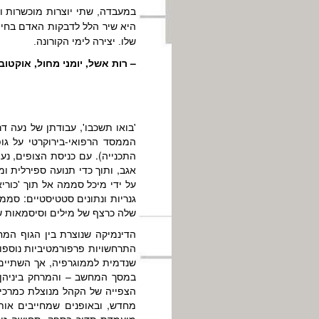
במעבדה, שתי יוצרות מוכשרות ונ
היא שיר הלל לדבקות האדם בחיים
שלו. יצירה לימי הקורונה.
– רות אשל, יומני מחול, אוקטובר 21
'בואו תשכבו', עבודתן של נעה 
הממסד הרפואי-בירוקרטי על גופ
התכנייה). עם כניסת הצופים, נ
אגב, ותוך כדי תנועה ספירלית 
על ידי מיכל סממה אל תוך 'כורי
גנריות ונתונים סטטיסטיים: סמ
שלה כרצף של מילים וסיסמאות שע
הדינמיקה שנוצרת בין הגוף המח
התרחשויות פרפורמטיביות נוספו
שנדמית לממוגרפיה, אך השתיים 
במסך המחשב – והמרחק ביניהן מ
הצפייה של הקהל מנוצלת כמרכי
מחדש, ובאופנים שמחייבים אות
מועמדת תדיר בספק. תחושה זו 