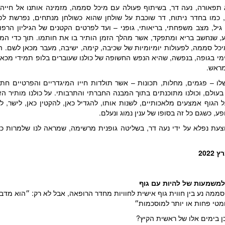
 תפאורה, נעה דר, בשיתוף פעולה עם מיכל סממה, מזמינה אותנו אל חייה
, כמו בחדר ניתוח, דר שוכבת על שולחן שהוא כשולחן מנתחים, נפרשת לפנ
ל, מצב משפחתי, בריאותי, גופני – ועד לפרטים הקטנים של הגיליון הרפואי
, שנחשב בריא ומתפקד, אשר מהלך הזמן הותיר בו את חותמו. תוך כדי המס
כל סממה, לפעולות יומיומיות של שכיבה, קימה, ישיבה, מעבר מכאן לשם. ה
י בגופה, בנפשה, שהיא הנפש החשופה של כולנו שעוברים בלופ תמידי מכאן 
מראש.
שלו – פגמים, מחלות, תכונות – אשר תולדות חייו המיגדריים והפרטיים חת
בעולם, וכולנו מתוכנתים בתוך המבנה החברתי והתרבותי. על כולנו מותיר הז
על הגוף אמצעים מלאכותיים, לשנות אותו, להגדיל כאן, להקטין כאן, לישר, ל
, כשגם כל זה בסופו של ענין נמוג ונעלם.
ת נפלא על ידי נעה דר, בשליטה גופנית מרשימה, שמראה לנו שלמרות כל ה
202
 למשמעות של להיות עם גוף
סממה נע בין חווית גוף אישית לחוויות מחדר הרופאה, אבל לא רק: ״הוא מדב
ומטי פחות או יותר למוסכמות״
ן בימים אלו של ראשית הקיץ?