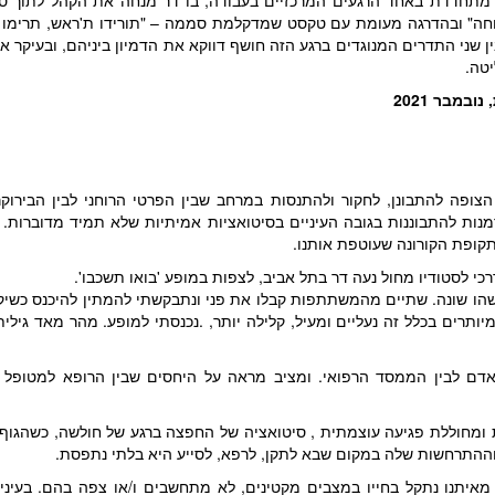
חה" ובהדרגה מעומת עם טקסט שמדקלמת סממה – "תורידו ת'ראש, תרימו ת'
 שני התדרים המנוגדים ברגע הזה חושף דווקא את הדמיון ביניהם, ובעיקר 
טה.
ובמבר 2021
הצופה להתבונן, לחקור ולהתנסות במרחב שבין הפרטי הרוחני לבין הבירוק
דמנות להתבוננות בגובה העיניים בסיטואציות אמיתיות שלא תמיד מדוברות.
תקופת הקורונה שעוטפת אותנו.
רכי לסטודיו מחול נעה דר בתל אביב, לצפות במופע 'בואו תשכבו'.
הו שונה. שתיים מהמשתתפות קבלו את פני ונתבקשתי להמתין להיכנס כשיקר
ותרים בכלל זה נעליים ומעיל, קלילה יותר, .נכנסתי למופע. מהר מאד גילית
 לבין הממסד הרפואי. ומציב מראה על היחסים שבין הרופא למטופל ו
מחוללת פגיעה עוצמתית , סיטואציה של החפצה ברגע של חולשה, כשהגוף ב
וההתרחשות שלה במקום שבא לתקן, לרפא, לסייע היא בלתי נתפסת.
איתנו נתקל בחייו במצבים מקטינים, לא מתחשבים ו/או צפה בהם. בעיני