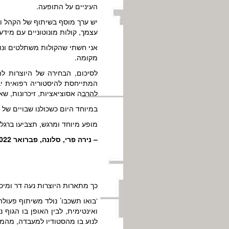
העיניים על התופעה.
יש ערך מוסף בשיתוף של הקהל ו
עצמך, קולות מונוטוניים עם מיד
אני חשתי שהקולות משתלטים ונו
מקומה.
לסיכום, הבחירה של היוצרות ל
המתייחסת להיסטוריה רפואית יב
להרבה אסוציאציות, זיכרונות, שא
במיוחד היום כשכולנו שבויים של
מופע מיוחד ומרגש, תצביעו ברגלי
– נירה פרי, סלונה, פברואר 2022
כך מתארות היוצרות נעה דר ומי
‘בואו תשכבו’ נולד משיתוף פעולה
ואינטימית, לבין האופן בו הגוף
לנוע בו מהסטודיו למעבדה, מהמט