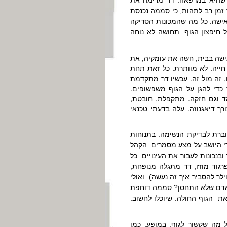
זמן רב לתהות, כי סממה נכנסת
אישה. כל מה שהמכונות הסריקה
 חיפצון הגוף. תחושה לא נוחה
ישה בבית, חשה את עומקיה, את
ייה. לא מוותרת. כל זאת תחת
זה מול זה. עכשיו דר מתקדמת
קה פלסטר כדי להגן על הגוף משפשופים.
ד וגם חזקה. מתקפלת, חובטת,
ך דיאגנוזה. עלה בדעתי טכנאי
וברת לבדיקת הנשימה. בתנוחות
די היושב על מצע מסמרים. הקהל
נכונות לעבור את העינויים. כל
גוד מוזז, דר מתגלה מנופחת,
ר להסביר איך זה נעשה). ואולי
ה לאדם שלא התחסן? סממה דוחפת
 את הגוף החולה. שיוכלו לחשוב.
ל מה שקשור לגוף. במופע, כמו