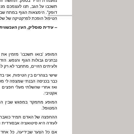
תשכבו על הגב, תנו לעצמכם מנו
דופק". הימצאות הגוף במתח שבין
הטיפול הופכת לפרקטיקה של שלי
– עידית סוסליק, העין העכשווית, נ
המופע 'בואו תשכבו' מזמין את 
נבחנים גבולות הגוף והנפש. הז
ולעיתים הזויים, מתחבר לא רק ל
שישי בצהרים בין הטיפות, אני בד
כבר בכניסה הבנתי שמצפה לי מש
ואז אחרי שהשלתי מעלי חפצים מי
אקטיבי.
המופע מתמקד במפגש שבין האדם
המטופל.
ההחפצה של האדם תמיד כואבת ו
לעזרה היא סיטואציה אבסורדית 
אם כל הצער שבידיעה, כל אחד מ