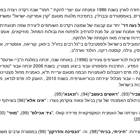
בה רקדה ויצרה במסגרתה את עבודותיה הראשונות.
 נעה דר
" יחד עם קבוצה של שמונה רקדנים השותפים ליצירת שפה תנועתית ו
אמנות שונים, על מנת להרחיב ולפתוח את גבולות המחול. מוזיקאים, אומני
מובילים בישראל ולפסטיבלים בי"נל רבים בחו"ל: ביפאן, קוריאה, אוסטריה, אי
סין, צילה, קוסטה ריקה, הולנד וארה"ב.
הוענק ללהקה פרס המחול של שר המדע , התרבות והספו
היצירה במחול" מאת שרת התרבות – עבור מכלול יצירתה ככוריאוג
ות בישראל.
ביר
"(93), "
ראשים בעשב
"(94), ו"
זנאנא
"(95).
ולם האמנותי של ערן בניאל ונאוה צוקרמן נוצרו : "
אינו אלא
"(96) בשית
גיד אכילס
" (99), "
מוזר
ירות: "
חיכיתי, בכיתי
"(98), וה- "
הנסיכה והדרקון
" (99) במסגרת ערבים מש