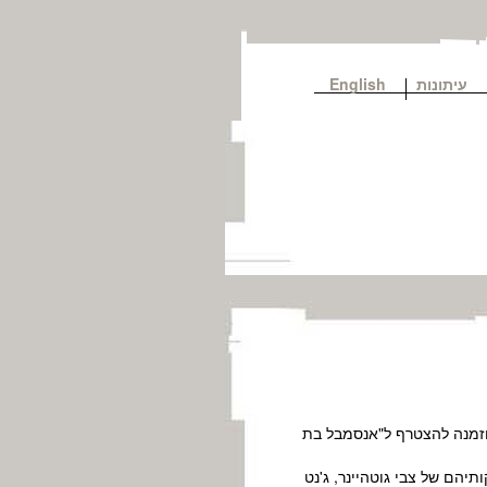
עיתונות
English
דה וגדלה בקבוצת דגניה א. בגיל 8 החלה ללמוד מחול אצל הדה אורן ז"ל ואושרה אלקיים. בגיל 18 הוזמנה להצטרף ל"אנסמבל בת
יהם של צבי גוטהיינר, ג'נט