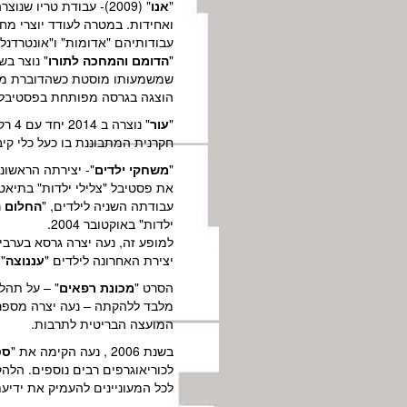
"
אנו
עבודותיהם "אדומות" ו"אונטרדנלינ
"
הדומם והמחכה לתורו
שמשמעותו מוסטת כשהדוברת מחליף
הוצגה בגרסה מפותחת בפסטיבל א
"
עור
" נ
חקרנית המתבוננת בו כעל כלי קיב
"
משחקי ילדים
את פסטיבל "צלילי ילדות" בתיאטרו
עבודתה השניה לילדים, "
החלום ה
ילדות" באוקטובר 2004.
למופע זה, נעה יצרה גרסא בערבי
יצירת האחרונה לילדים "
עננוצה
" נוצרה ב2
הסרט "
מכונת רפאים
" – על תהלי
המועצה הבריטית לתרבות.
בשנת 2006 , נעה הקימה את "
סט
לכוריאוגרפים רבים נוספים. הלה
לכל המעוניינים להעמיק את ידיעת