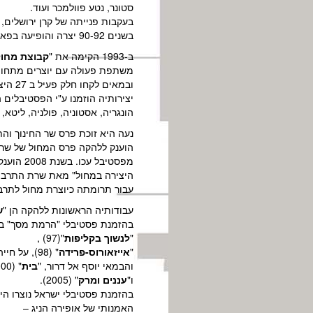
סטונר, נטע פוולמכר ועוד.
בעקבות פנייתה של קרן ירושלים, חזרה לארץ בשנת 1986 ונמנתה עם יוצרי להקת " תמר" ש
בשנים 90-92 יצרה והופיעה בפאריס, באמסטרדם ובברלין, בתמיכת מלגות מטעם "קרן אמריקה-ישראל" ומשרד החוץ הצרפתי.
ב-1993 הקימה את "
קבוצת מחול
משתפת פעולה עם יוצרים מתחומי 
ובמאים לקחו חלק פעיל ב 27 היצירות שיצרה מאז הקמתה של הלהקה.
יצירותיה הוזמנו ע"י הפסטיבלים ה
הונגריה, אסטוניה, פולניה, ליטא, 
עבור תרומתה כיוצרת מחול לתרב
עבודותיה הראשונות ללהקה הן "
ש
בהזמנת פסטיבלי "הרמת מסך" בניה
"
לנשוך בקליפות
"(97) ,
"
אייזאורוס-פרידה
" (98), על חייה ויצרתה של האמנית המקסיקאית פרידה קאלו ,"
והבמאי יוסף אל דרור, "
בית
" (2000)
ו"
עננים ומרק
" (2005).
בהזמנת פסטיבלי ישראל נוצרו היצ
האמנותי של אופירה הניג –