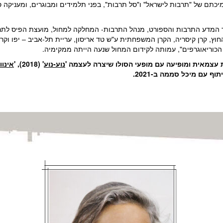
תם של "תרבות לישראל" ו"סל תרבות", בפני תלמידים ומבוגרים, ומעניקה ס
 המדע התרבות והספורט, מנהל התרבות- המחלקה למחול, מועצת הפיס לתרב
 קרן קיסריה, הקרן המשפחתית ע"ש טד אריסון, עריית תל-אביב – יפו וקרן י
וריאוגרפים", עמותה לקידום המחול שנעה הייתה ממקימיה.
נוע-נוע
' (2018), '
אינוו
וף עם מיכל סממה ב-2021.