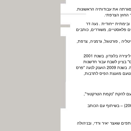
בימתית ייחודית . נעה דר
ם פלאסטיים, משוררים, כותבים
טליה , פורטוגל, גרמניה, צרפת,
נעה היא זוכת פרס שר החינוך והתרבות לכוריאוגרפים צעירים (1996). באותה שנה, זכתה במלגת ה"ביי-ארטס" ליצירה בלונדון. בשנת 2001
רט עבור ביצוע מצטיין. בשנת 2006 זכתה עבור "טטריס" בציון לשבח עבור חדשנות
מפסטיבל עכו. בשנת 2008 הוענק לה פרס רוזנבלום לאומנויות הבמה מטעם עריית ת"א, כאמנית מחול מצטיינת. בשנת 2009 הוענק לנעה "פרס
רפית. בשנת 2010 , הוענק לה פרס לנדאו, מטעם מועצת הפיס לתרבות,
וף עם להקת "נקמת הטרקטור",
" (2000) – בשיתוף עם הכותב
ותפים שאצר יאיר ורדי, ובניהולה