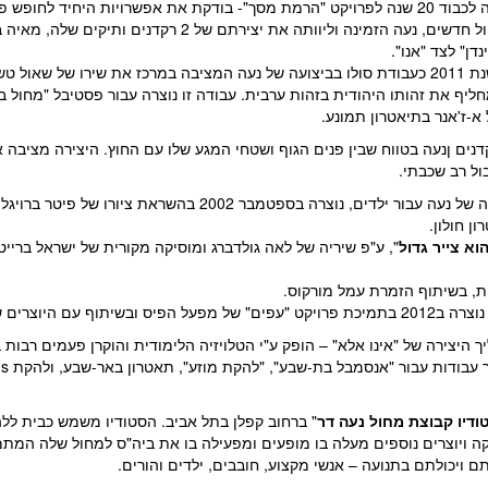
" (2009)- עבודת טריו שנוצרה לכבוד 20 שנה לפרויקט "הרמת מסך"- בודקת את אפשרויות הי
ואחידות. במטרה לעודד יוצרי מחול חדשים, נעה הזמינה וליוותה את 
דן" לצד "אנו".
" נוצר בשנת 2011 כעבודת סולו בביצועה של נעה המציבה במרכז את שירו של שאול
 את זהותו היהודית בזהות ערבית. עבודה זו נוצרה עבור פסטיבל "מחול ברו
-ז'אנר בתיאטרון תמונע.
וצרה ב 2014 יחד עם 4 רקדנים ןנעה בטווח שבין פנים הגוף ושטחי המגע שלו עם החוץ. היצירה
ול רב שכבתי.
"- יצירתה הראשונה של נעה עבור ילדים, נוצרה בספטמבר 2002 
ן חולון.
וא צייר גדול
", ע"פ שיריה של לאה גולדברג ומוסיקה מקורית של ישראל ברייט
ת, בשיתוף הזמרת עמל מורקוס.
201 בתמיכת פרויקט "עפים" של מפעל הפיס ובשיתוף עם היוצרים שירה גפן ודניאל סלומון.
ך היצירה של "אינו אלא" – הופק ע"י הטלויזיה הלימודית והוקרן פעמים רבות 
ודיו קבוצת מחול נעה דר
" ברחוב קפלן בתל אביב. הסטודיו משמש כבית ללה
קה ויוצרים נוספים מעלה בו מופעים ומפעילה בו את ביה"ס למחול שלה המתמ
ם ויכולתם בתנועה – אנשי מקצוע, חובבים, ילדים והורים.