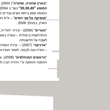
"
בארץ שחורה, שחורה
"( 2003) , ו"
המופע "20,30,40"
נוצר ב 2004 והורכב מ 3 דואטים שנוצרו ע"י נעה דר ושתי כוריאוגפיות אורחות – רונית זיו ורננה רז, בביצוע רקדני הלהקה.
המופע עסק ביחסי נשים-גברים מנ
"
מוסיקה על פני המים
" – ע"פ ה
הארץ, במהלך 2006 .
"
טטריס
" (2006)- יצירה 
והתרחשות בימתית – נוצרה במשות
לשבח על חדשנותה.
"
ארניקה
– חזרה נעה לבמה, לאחר העדרות של 8 
"
הראשים המוחלפים
" (8
הוזמנה והופקה ע"י הזירה הבין תח