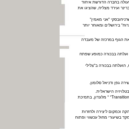
חיד לחופש פעולה בחברה הדורשת איחוד
יצירתם של 2 רקדנים ותיקים שלה, מאיה ברינר ועירד מצליח, שהציגו את
 טשרניחובסקי "אני מאמין"
ח" בירושלים ומאוחר יותר
 מציבה את הגוף במרכזה של מעבדה
בהשראת ציורו של פיטר ברויגל ועלתה בבכורה כמופע שפתח
, הועלתה בבכורה ב"צלילי
בטלויזיה הישראלית.
מלבד ללהקתה – נעה יצרה מספר עבודות עבור "אנסמבל בת-שבע", "להקת מוזע", תאטרון באר-שבע, ולהקת Transitions" " מלונדון, בתמיכת
קה וכמקום ליצירה ולחזרות
קד בשיעורי מחול עכשווי ופתוח