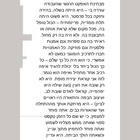
מבחינת האפקט הרגשי שהעבודה
עוררה בי – היא היתה בשלה, בהירה
וחזקה בכל פרמטר. היא פשוט היתה
תלת-ממדית, פריזמתית – הכול טופל
בה, מכל מקום שלא קראת אותה או
התבוננת בה. ולא היה בה רק מחול.
ראיתי בה גם ספרות וגם אמנות
פלסטית וגם מוזיקה. כל האמנויות
חברו לתרכיב הומוגני כמעט לא
אפשרי, כי הוא היה כל כך שלם – כל
כך הכול ביחד בלי יכולת להגיד איפה
רכיב אחד מתחיל ואיפה הוא נגמר.
לזה אני קוראת יצירת מופת. היא לא
רק שובה את העין (נעה שילה היא
יפהפייה, קוראלי לאדם שובת לב,
ועיצוב הבמה והתאורה היו ראויים
לציון) – היא מרתקת אותך מההתחלה
ועד שהאורות כבים. אתה פוחד
למצמץ, כי יש שם כל הזמן טקסט
סמוי שאתה ממש מצליח לשמוע
ואתה פוחד להחמיץ מתוך עניין;
וכשאתה הולך הביתה, היא עדיין