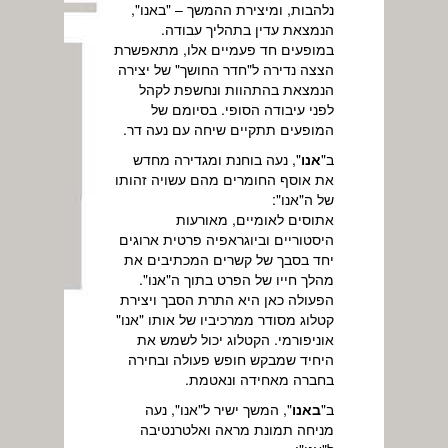
נלהבות, ומיצירת ההמשך – "באנו",
הנמצאת עדין בתהליך עבודה.
במופעים חד פעמיים אלו, מתאפשרת
הצצה נדירה ל"חדר החושך" של יצירה
הנמצאת בהתהוות ונחשפת לקהל
לפני עיבודה הסופי. בסיומם של
המופעים תתקיים שיחה עם נעה דר.
ב"
אנו
", נעה בוחנת ומגדירה מחדש
את אוסף החומרים מהם עשויה זהותו
של ה"אנו":
אתוסים לאומיים, מאורעות
היסטוריים וביוגראפיה פרטית ארוגים
יחד בסבך של קשרים המכתיבים את
מהלך חייו של הפרט בתוך ה"אנו".
הפעולה כאן היא התרת הסבך ויצירת
קטלוג מסודר ממרכיביו של אותו "אנו"
אוניפורמי. הקטלוג יכול לשמש את
היחיד שמבקש חופש פעולה ובחירה
בחברה מאחידה ונאטמת.
ב"
באנו
", המשך ישיר ל"אנו", נעה
מניחה תמונת מראה ואלטרנטיבה