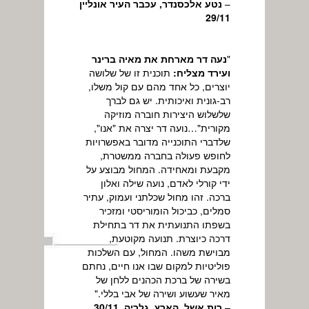
–
נטע אלכסנדר, עכבר העיר אונליין
29/11
"
נעה דר מארחת את מאיה ברינר
ועירד מצליח:
תוכנית זו של שלושה
יוצרים, כל אחד מהם עם קול משלו,
רב-גונית ואיכותית. יש גם לברך
שלשלוש היצירות חוברה מוזיקה
מקורית"…נועה דר יצרה את "אנו",
שלדברי התוכנייה מדובר באפשרויות
לחופש פעולה בחברה ממשטרת,
מקבעת ומאחידה. המחול מבוצע על
ידי קורלי לאדם, נועה שילה ואלון
ברכה. זהו מחול שכלתני ועמוק, עתיר
סמלים, כביכול הומוריסטי ומזכיר
בשפתו התנועתית את דר בתחילת
דרכה כיוצרת. תנועה מקוטעת,
מבוישת משהו. המחול, עם השלכות
פוליטיות למקום שבו אנו חיים, נחתם
בשירה של ברכת הכהנים ללחן של
מאיר שעשוע ושירה של אבי בללי."
–
רות אשל, הארץ, גלריה, 30/11