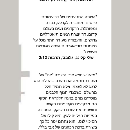
"השפה התנועתית של דר עמוסת
פרטים, מחוברת לקרקע, כבדה
ומפותלת. הרקדנים נעים בעולם
קדום. דר יוצרת רגעים תיאטרליים
גדושים, והעבודה מעידה יותר מכל על
מיומנות כוריאוגרפית ושפה מגובשת
ואישית".
–
שלי קלינג, גלובס, תרבות 2/12
"משלוש יוצא אני: היצירה "אנו" של
נעה דר חתמה את הערב…הזולת הוא
לרגע לא לעצמו אלא תמיד חלק
מהשלם. כשבגדי הגוף הלבנים
מוסרים מהם באטיותלקראת הסוף,
הם מבקיעים מקליפתם הקשה
וחושפים את עורם השוקק. המבוכה
בפיזיות הגלויה לעין, היא קולו של
הסיכוי לנס, והוא נחתם יפה כל כך
בשירת ברכת הכהנים של אבי בללי.