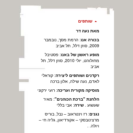
שותפים
מאת נעה דר
בכורה אנו
: הרמת מסך, נובמבר
2009, סוזן דלל, תל אביב
מופע ראשון של באנו
: פסטיבל
מחולוהט, יולי 2010, סוזן דלל, תל
אביב
רקדנים ושותפים ליצירה
: קוראלי
לאדם, נעה שילה, אלון ברכה
מוסיקה מקורית ועריכה
: רועי ירקוני
הלחנת "ברכת הכוהנים"
: מאיר
שעשוע .
שירה
: אבי בללי
נגנים
: רז וינטראוב – נבל, בוריס
מרצינובסקי – אקורדיאון, גליה חי –
ויולה. .