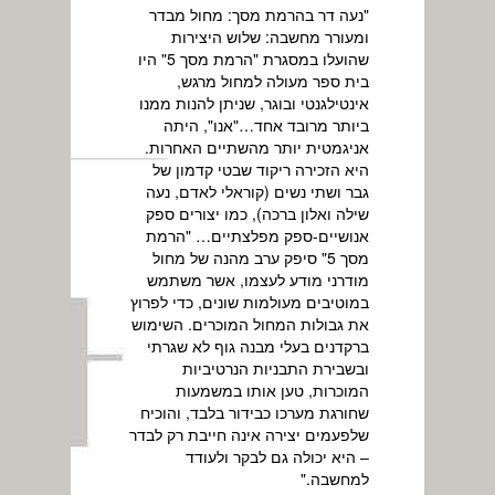
"נעה דר בהרמת מסך: מחול מבדר
ומעורר מחשבה: שלוש היצירות
שהועלו במסגרת "הרמת מסך 5" היו
בית ספר מעולה למחול מרגש,
אינטילגנטי ובוגר, שניתן להנות ממנו
ביותר מרובד אחד…"אנו", היתה
אניגמטית יותר מהשתיים האחרות.
היא הזכירה ריקוד שבטי קדמון של
גבר ושתי נשים (קוראלי לאדם, נעה
שילה ואלון ברכה), כמו יצורים ספק
אנושיים-ספק מפלצתיים… "הרמת
מסך 5" סיפק ערב מהנה של מחול
מודרני מודע לעצמו, אשר משתמש
במוטיבים מעולמות שונים, כדי לפרוץ
את גבולות המחול המוכרים. השימוש
ברקדנים בעלי מבנה גוף לא שגרתי
ובשבירת התבניות הנרטיביות
המוכרות, טען אותו במשמעות
שחורגת מערכו כבידור בלבד, והוכיח
שלפעמים יצירה אינה חייבת רק לבדר
– היא יכולה גם לבקר ולעודד
למחשבה."