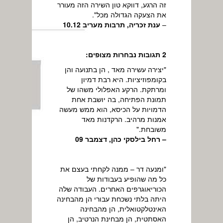
זה הרגע, דווקא טון השירה הזה מעורר
את הצעקה הגדולה מכל".
–
ענת זכריה, תרבות מעריב 10.12
2 תגובות נבחרות מצופים:
"יצירה עשירה מאד , הן בתנועה והן
בקומפוזיציות. היא רבת דמיון
ומרתקת. הרקע האפלולי משהו של
תמונת הפתיחה, בה יושבת אחת
הדמויות על הכיסא, הוא ממש מעשה
אמנות מרהיב. הרקדנות מאד
משובחת."
– רחל בילסקי כהן, דצמבר 09
"ומנעה דר – ממנה לקחתי בעצם את
כל מה שהופיע בעבודות של
הכוריאוגרפים האחרים. העבודה שלה
היתה בלתי נשכחת עבורי הן מהבחינה
האינטלקטואלית, הן מהבחינה
האסתטית, הן מבחינת הנרטיב, הן