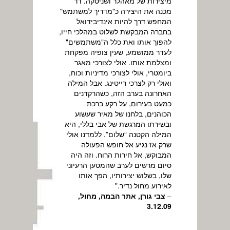
מיצירות של מאהלר ושניטקה. דר
מכנה את היצירה כ"מדריך למשתמש"
המחפש דרך להיות אינדיבידואל
בחברה המבקשת לשלוט במהלכי חייו,
להפוך אותו ואת כלל ה"משתמשים"
לעדר ממושמע, שעין צופיה מפקחת
ומצלמת אותו. אולי לצורכי מאגר
ביומטרי, אולי לצורכי מדיניות וכוח,
ואולי רק לצרכי רייטינג. אבל המילה
האחרונה בערב הזה, כשהרקדנים
כמעט בעירום, על רקע ברכת
הכוהנים, בלחנו של מאיר שעשוע
ובשירתו המרגשת של אבי בללי, היא
המילה הקטנה “שלום”. ללמדנו אולי
שרק אז נגיע אל חופש הפעולה
המבוקש, אל חירות הרוח. וזה היה
סיום מרשים לערב שהמטען הרעיוני
שלו, בשלוש יצירותיו, הפך אותו
לאירוע מחול נדיר."
–
צבי גורן, אתר הבמה, מחול,
3.12.09