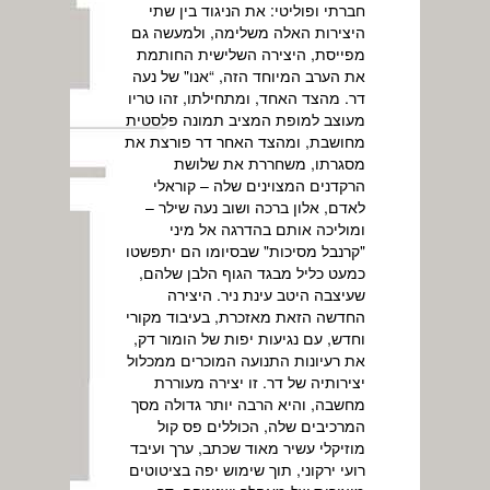
חברתי ופוליטי: את הניגוד בין שתי
היצירות האלה משלימה, ולמעשה גם
מפייסת, היצירה השלישית החותמת
את הערב המיוחד הזה, “אנו" של נעה
דר. מהצד האחד, ומתחילתו, זהו טריו
מעוצב למופת המציב תמונה פלסטית
מחושבת, ומהצד האחר דר פורצת את
מסגרתו, משחררת את שלושת
הרקדנים המצוינים שלה – קוראלי
לאדם, אלון ברכה ושוב נעה שילר –
ומוליכה אותם בהדרגה אל מיני
"קרנבל מסיכות" שבסיומו הם יתפשטו
כמעט כליל מבגד הגוף הלבן שלהם,
שעיצבה היטב עינת ניר. היצירה
החדשה הזאת מאזכרת, בעיבוד מקורי
וחדש, עם נגיעות יפות של הומור דק,
את רעיונות התנועה המוכרים ממכלול
יצירותיה של דר. זו יצירה מעוררת
מחשבה, והיא הרבה יותר גדולה מסך
המרכיבים שלה, הכוללים פס קול
מוזיקלי עשיר מאוד שכתב, ערך ועיבד
רועי ירקוני, תוך שימוש יפה בציטוטים