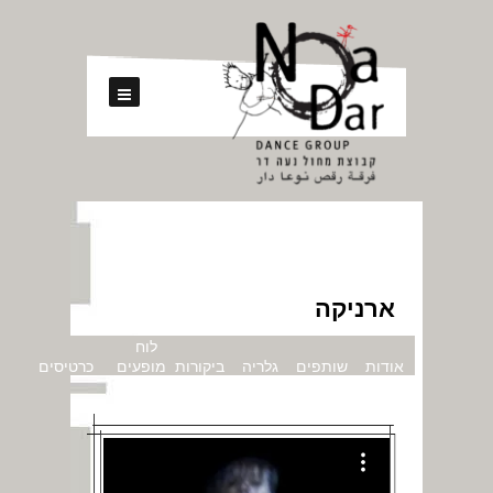
ארניקה
לוח
אודות
שותפים
גלריה
ביקורות
מופעים
כרטיסים