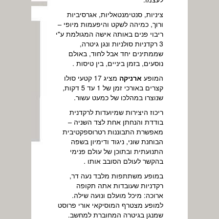
ציניות, סנטימנטאליות, אגרסיביות
ורוך, כמיהה לשקט והיפעמות מיופי –
ריבוי פנים באותה אישה המגולמת ע"י
3 רקדניות סולניות ונגן גיטרה,
שממתינים יחד אבל לחוד, באולם
נוסעים, בזמן ביניים, בין טיסות .
המופע
ארניקה
מציג 17 קטעי סולו
קצרים באורכי זמן של 1 עד 5 דקות,
שנוצרו במהלכו של כמעט עשור.
ריכוז היצירות שמיועדות לרקדנית
בודדת והנחתן אחת לצד השניה –
מאפשרת התבוננות רטרוספקטיבית
הבוחנת שוני, ניגוד ודימיון בשפה
התנועתית ובתוכן של עולם פנימי
בהקשר לעולם הסובב אותו .
במופע משתתפות מלבד נעה דר,
רקדניות שעובדות אתה תקופה
ארוכה: מיכל מועלם ונועה שילה.
למופע מצטרף המוסיקאי אורי פרוסט
שמנגן בגיטרה המחוברת למחשב.