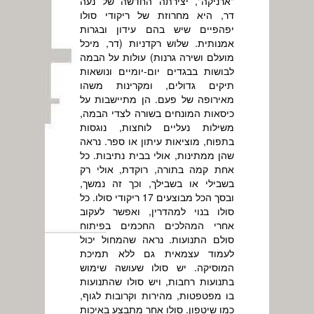
"ארניקה", יצירתה החדשה של נעה
דר, היא מחרוזת של ריקודי סולו
יפהפיים שיש בהם עידון ובגרות
אמנותית. שלוש רקדניות (דר, מיכל
מועלם ושירה גרנות) עולות על הבמה
לבושות בבגדים יום-יומיים ונושאות
תיקים גדולים, ומקרינות משהו
מאירופה של פעם. הן מתיישבות על
כיסאות המונחים בשורה לצדי הבמה,
משילות נעליים לוחצות, נוגסות
בתפוח, מוציאות עיתון או ספר. נראה
שהן ממתינות, אולי בבית נתיבות. כל
אחת קמה בתורה, רוקדת, אולי רק
בשבילי או בשבילך, וכך זה נמשך,
ובסך הכל מבוצעים 17 ריקודי סולו. כל
סולו בנוי למהדרין, ואפשר לעקוב
אחרי המהלכים החכמים בפיתוח
סולם התנועות. נראה שהמחול יכול
לעמוד עצמאית גם ללא תמיכת
המוסיקה. יש סולו שעושה שימוש
בתנועות רחבות, ויש סולו שהתנועות
בו מפטפטות, מהירות וקרובות לגוף,
כמו שיטפון. סולו אחר מתבצע באיכות