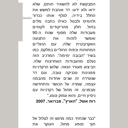
המבקשת לא להשאיר חותם, שלא
יראו ולא ידעו. דר אוהבת למשש את
החלל בידיה, לגלף אותו ככדור
ולהמיס ולבטל כאילו כתבה מלים
בחול. חלק מהריקודים לקוחים
מעבודות שלה מסוף שנות ה-90
ואפשר לזהות את התנועה
האקרובטית שלה, עם הרגליים
המתוחות וכפות הרגליים בפלקס, כמו
בשיר "הבובה ימימה". המרכיב הזה
נעלם מהעבודות האחרונות שלה.
הביצוע מעורר הנאה. שלוש הרקדניות
מפגינות טכניקה טובה, וגם דר
שנעדרה זה שנים אחדות מהבמה
עצמה, שמרה על הכושר והתחדשה
מבפנים. זה מחול של רקדניות עם
ניסיון חיים, והוא עמוק ונוגע."
רות אשל, "הארץ", פברואר, 2007
"כבר שכחתי כמה מרגש זה לצלול אל
תוך מופע מחול, העוקר את