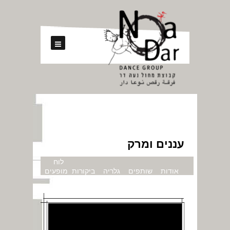
עננים ומרק
לוח
אודות
שותפים
גלריה
ביקורות
מופעים