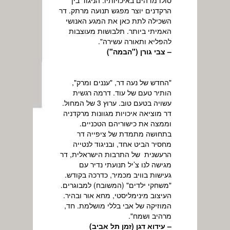
הרקדנים יוצר מפגש תנועה מרתק. דר
השכילה לתת כאן את המגע האנושי
האמיתי ביותר. תלבושות מעוצבות
להפליא ותאורה עשירה".
– צבי גורן ("הבמה")
"החדש של נעה דר, "עננים ומרק",
הותיר טעם של עוד. דרמה רגשית
עשויה בטעם טוב. ערוץ 3 של המחול.
דר מוציאה איכויות מגוונות מרקדניה
וממצה את כישוריהם הטכניים.
בתחושה מתמדת של ציפייה דר
מחסיר הביט אחד, ובניגוד לנטייה
הרעשנית של התרבות הישראלית, דר
מגישה לנו צ’יל תנועתי נדיר עם
געישות בוויב מכמיר, כדרכה בקודש.
"משחקי ילדים" (המשובח) למבוגרים.
העיצוב מינימליסטי, מחא אור ובהיר.
המוזיקה של אבי בללי מושלמת. חד,
מרהיב ושמח".
– עידוא דגן (זמן תל אביב)