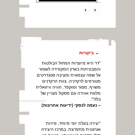
›
‹
ביקורות
"דר היא מיוצרות המחול הבולטות
והמבטיחות בארץ המקפידה לשמור
על שפה עצמאית ומציבה סטנדרטים
מטורפים לרקדניה. צוות הרקדנים
משויף, מסור ומוקפד. חוויה וויזואלית
מלאת אווירה עם פסקול מצויין של
בללי".
– נעמה לנסקי (ידיעות אחרונות)
"יצירה בעלת יופי מיוחד, פיזיות
אנרגטית מתפרצת. במרכז היצירה
סולו מדהים באיכויותיו. הניגוד בין