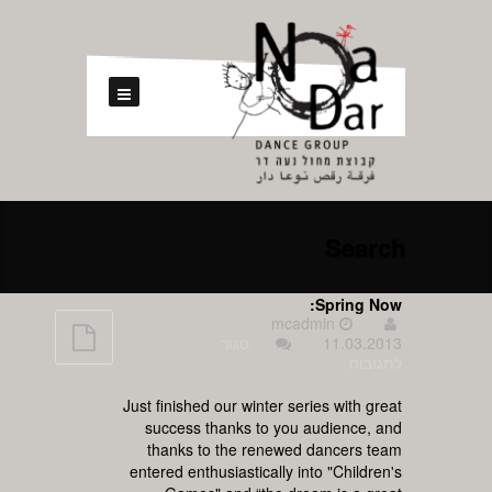
Search
Spring Now:
mcadmin
11.03.2013
סגור
על
לתגובות
Spring
Now:
Just finished our winter series with great
success thanks to you audience, and
thanks to the renewed dancers team
entered enthusiastically into "Children's