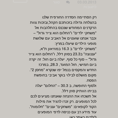
03.03.2013
סגור
על
לתגובות
סדרת
מופעי
רק הסתיימה הסדרה החורפית שלנו
אביב
בהצלחה גדולה בזכותכם הקהל,ובזכות צוות
לילדים
הרקדנים המחודש שנכנס בהתלהבות אל
בחודש
"משחקי ילדים" ו"החלום הוא צייר גדול" –
מרץ
וכבר אנחנו שועטים אל האביב עם שלושת
2013
מופעי הילדים שיעלו במרץ:
"משחקי ילדים" ב 16.3 במוזיאון ת"א,
"עננוצה" ב23.3 בסוזן דלל, ו"החלום הוא צייר
גדול" – סוף כל סוף, יעלה ביום חול: זה יקרה
ביום חמישי, חול המועד, 28.3, במרכז
החדש והמקסים בנמל יפו שנקרא "מחסן 2".
מקום מושלם לבילוי בוקר אביבי בחופשת
הפסח.
ולסוף החופשה, ב 30.3 – "החלום" יעלה
בביתו הוותיק סוזן דלל.
אל תשכחו את ההנחה שאנחנו מציעים לכם
לכל המופעים. רק זכרו להגיד את מילות
הקוד לקופאים: "משחקים" עננים" "חלומות".
עוד מידע רב עם כניסה לדפי המופעים
לילדים באתר כאן.